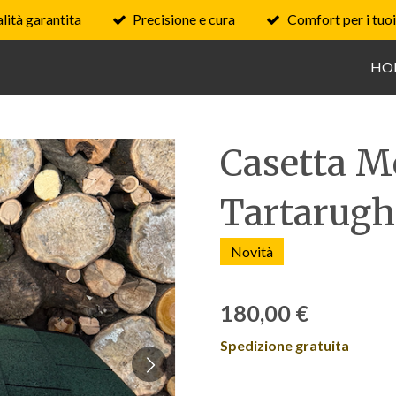
lità garantita
Precisione e cura
Comfort per i tuoi
HO
Casetta M
Tartarugh
Novità
180,00 €
Spedizione gratuita