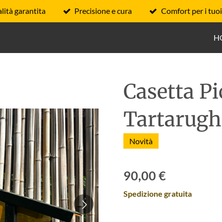
lità garantita
Precisione e cura
Comfort per i tuoi
H
Casetta Pi
Tartarugh
Novità
90,00 €
Spedizione gratuita